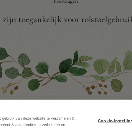
Feestdagen
 zijn toegankelijk voor rolstoelgebrui
t gebruik van deze website te verzamelen &
Cookie-instelli
ontent & advertenties te verbeteren en