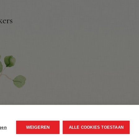
kers
ngen
WEIGEREN
ALLE COOKIES TOESTAAN