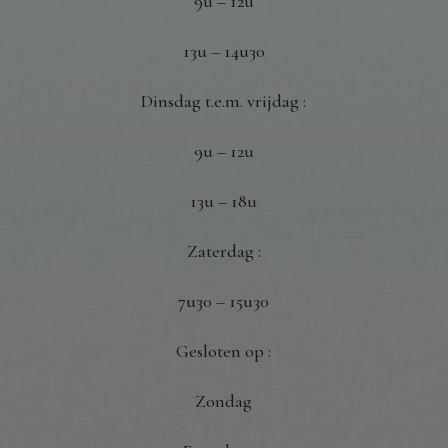
9u – 12u
13u – 14u30
Dinsdag t.e.m. vrijdag :
9u – 12u
13u – 18u
Zaterdag :
7u30 – 15u30
Gesloten op :
Zondag