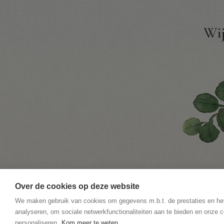
Wij
Over de cookies op deze website
We maken gebruik van cookies om gegevens m.b.t. de prestaties en he
analyseren, om sociale netwerkfunctionaliteiten aan te bieden en onze c
personaliseren.
Kom meer te weten